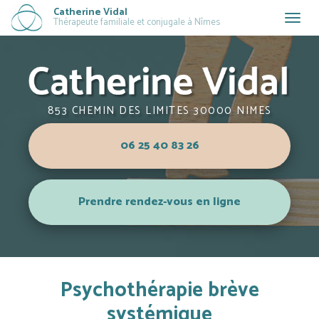
Aller
Catherine Vidal
Togg
Thérapeute familiale et conjugale à Nîmes
au
navig
contenu
principal
853 CHEMIN DES LIMITES 30000 NIMES
06 25 40 83 26
Prendre rendez-vous en ligne
Psychothérapie brève
systémique