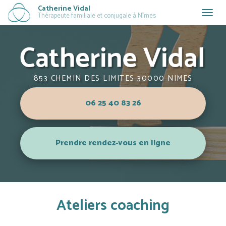
Aller
Catherine Vidal
Togg
Thérapeute familiale et conjugale à Nîmes
au
navig
contenu
principal
853 CHEMIN DES LIMITES 30000 NIMES
06 25 40 83 26
Prendre rendez-vous en ligne
Ateliers coaching