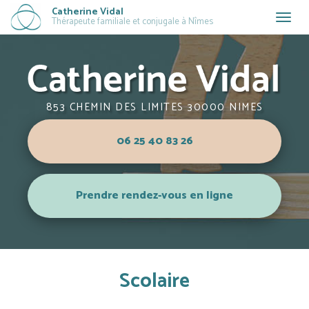
Aller
Catherine Vidal
Togg
Thérapeute familiale et conjugale à Nîmes
au
navig
contenu
principal
853 CHEMIN DES LIMITES 30000 NIMES
06 25 40 83 26
Prendre rendez-vous en ligne
Scolaire