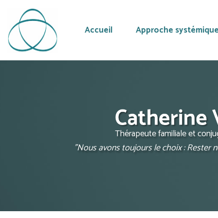
Accueil
Approche systémiqu
Aller
au
contenu
principal
Thérapeute familiale et conj
"Nous avons toujours le choix : Rester