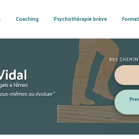
e
Coaching
Psychothérapie brève
Format
853 CHEMIN
ugale à Nîmes
 nous-mêmes ou évoluer"
Pre