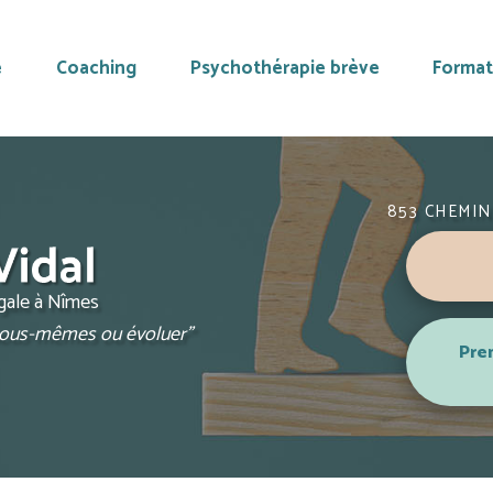
e
Coaching
Psychothérapie brève
Format
853 CHEMIN
ugale à Nîmes
 nous-mêmes ou évoluer"
Pre