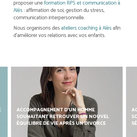
proposer une
formation RPS et communication à
Alès
: affirmation de soi, gestion du stress,
communication interpersonnelle.
Nous organisons des
ateliers coaching à Alès
afin
d'améliorer vos relations avec vos enfants.
E
ACCOMPAGNEMENT D’UN HOMME
A
SOUHAITANT RETROUVER UN NOUVEL
S
ÉQUILIBRE DE VIE APRÈS UN DIVORCE
S