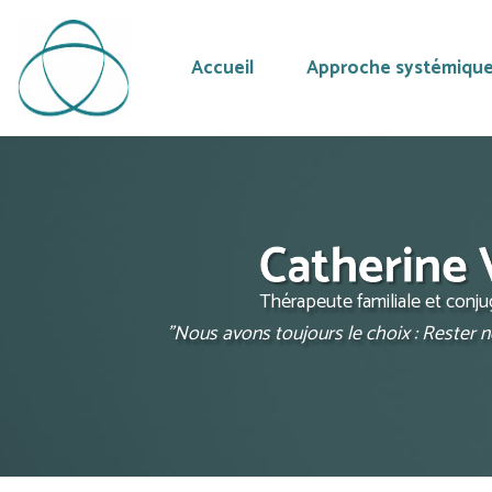
Accueil
Approche systémiqu
Aller
au
contenu
principal
Thérapeute familiale et conj
"Nous avons toujours le choix : Rester