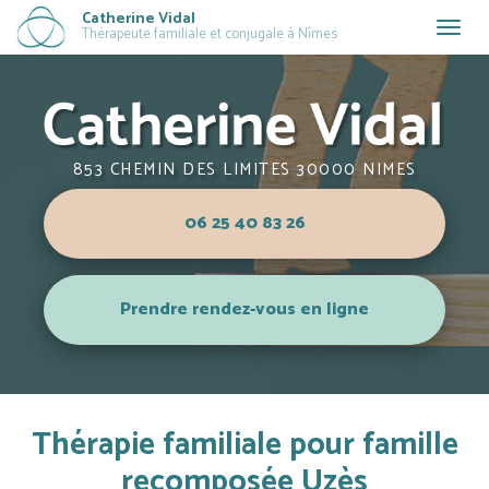
Aller
Catherine Vidal
Togg
Thérapeute familiale et conjugale à Nîmes
au
navig
contenu
principal
853 CHEMIN DES LIMITES 30000 NIMES
06 25 40 83 26
Prendre rendez-vous en ligne
Thérapie familiale pour famille
recomposée Uzès