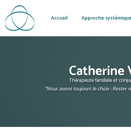
Accueil
Approche systémiqu
Aller
au
contenu
principal
Thérapeute familiale et conj
"Nous avons toujours le choix : Rester