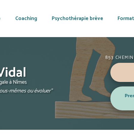
e
Coaching
Psychothérapie brève
Format
853 CHEMIN
ugale à Nîmes
 nous-mêmes ou évoluer"
Pre