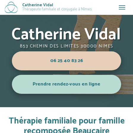
Aller
Catherine Vidal
Togg
Thérapeute familiale et conjugale à Nîmes
au
navig
contenu
principal
853 CHEMIN DES LIMITES 30000 NIMES
06 25 40 83 26
Prendre rendez-vous en ligne
Thérapie familiale pour famille
recomposée Beaucaire