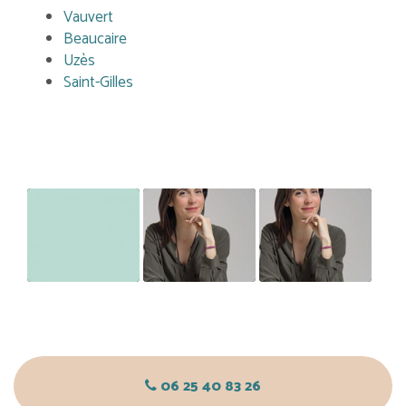
Vauvert
Beaucaire
Uzès
Saint-Gilles
PARENTS :
ACCOMPAGNEMENT
LANCEMENT
RELATION
D’UNE CHEF
D'UNE
ENFANT
D’ENTREPRISE
ACTIVITÉ
DÉBORDÉE
LIBÉRALE ET
RUPTURE
06 25 40 83 26
AMOUREUSE