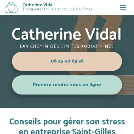
Aller
Catherine Vidal
Togg
Thérapeute familiale et conjugale à Nîmes
au
navig
contenu
principal
853 CHEMIN DES LIMITES 30000 NIMES
06 25 40 83 26
Prendre rendez-vous en ligne
Conseils pour gérer son stress
en entreprise Saint-Gilles