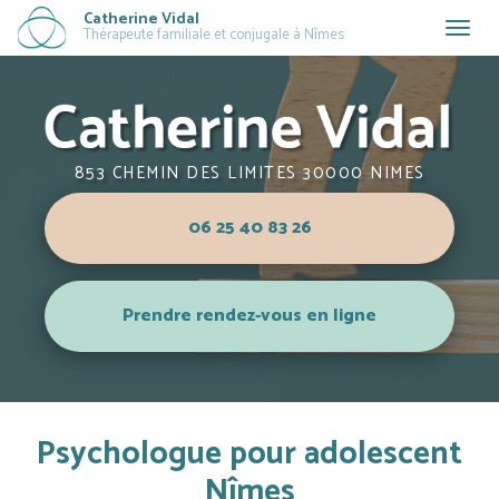
Aller
Catherine Vidal
Togg
Thérapeute familiale et conjugale à Nîmes
au
navig
contenu
principal
853 CHEMIN DES LIMITES 30000 NIMES
06 25 40 83 26
Prendre rendez-vous en ligne
Psychologue pour adolescent
Nîmes