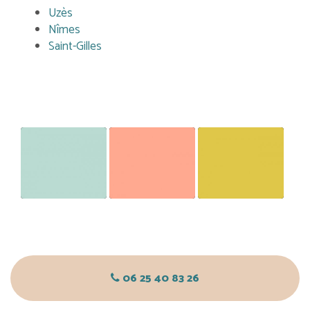
Uzès
Nîmes
Saint-Gilles
THERAPIE
COACHING
COACHING
PARENTALE
ADOLESCENT
PARENTAL -
- COACHING
COACHING
ENFANT
FAMILIAL
06 25 40 83 26